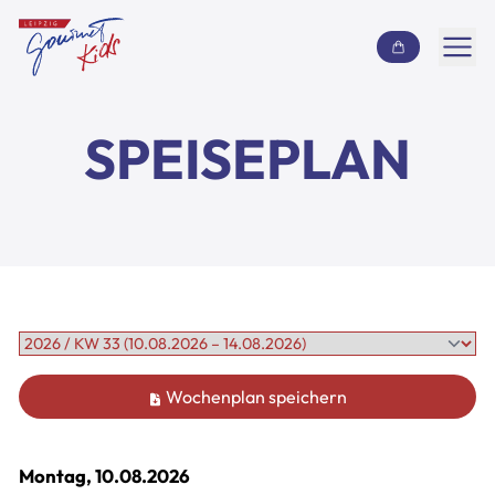
Inhalt überspringen
Speiseplan
SPEISEPLAN
Häufige Fragen
Über uns
Jobs
Kontakt
Wochenplan speichern
Montag, 10.08.2026