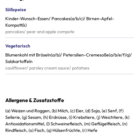
Süßspeise
Kinder-Wunsch-Essen/ Pancakes(a/b/c)/ Birnen-Apfel-
Kompott(k)
pancakes/ pear and apple compote
Vegetarisch
Blumenkohl mit Bröseln(a/b)/ Petersilien-Cremesoße(a/b/e/f/q)/
Salzkartoffeln
cauliflower/ parsley cream sauce/ potatoes
Allergene & Zusatzstoffe
(a) Weizen und Roggen, (b) Milch, (c) Eier, (d) Soja, (e) Senf, (f)
Sellerie, (g) Sesam, (h) Erdnüsse, (i) Krebstiere, (j) Weichtiere, (k)
Antioxidationsmittel, (l) Schweinefleisch, (m) Geflügelfleisch, (n)
Rindfleisch, (o) Fisch, (q) Hülsenfrüchte, (r) Hefe