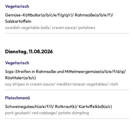
Zum Bestellsystem
Vegetarisch
Gemüse-Köttbullar(a/b/c/e/f/g/q/r)/ Rahmsoße(a/b/e/f)/
Allgemeine Geschäftsbedingungen
Salzkartoffeln
Impressum
swedish vegetable balls/ cream sauce/ potatoes
Datenschutz
Dienstag, 11.08.2026
Vegetarisch
Soja-Streifen in Rahmsoße und Mittelmeergemüse(a/b/e/f/d/q)/
Röstitaler(a/b/c)
soy stripes in cream sauce/ mediterranean vegetables/ rösti
Fleischmenü
Schweinegulasch(a/e/f/l)/ Rotkraut(k)/ Kartoffelkloß(a/c)
pork goulash/ red cabbage/ potato dumpling