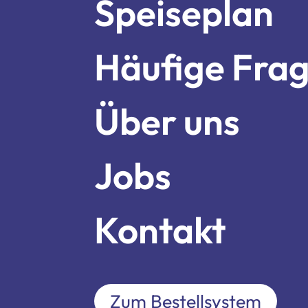
Über un
Speiseplan
Häufige Fra
Jobs
Über uns
Kontakt
Jobs
Kontakt
Zum Bestellsystem
Zum Bestellsystem