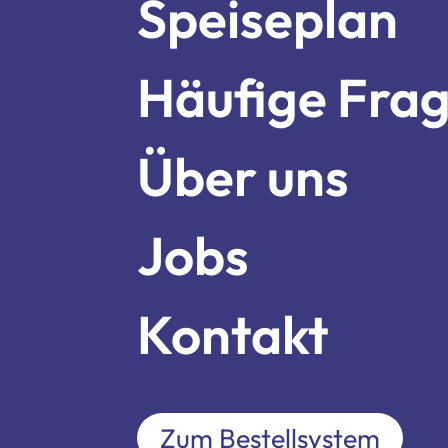
Über un
Speiseplan
Häufige Fra
Jobs
Über uns
Kontakt
Jobs
Kontakt
Zum Bestellsystem
Zum Bestellsystem