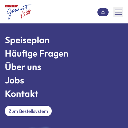
Inhalt überspringen
Speiseplan
Speiseplan
Häufige Fragen
Häufige Fragen
Über uns
Über uns
Jobs
Jobs
Kontakt
Kontakt
Zum Bestellsystem