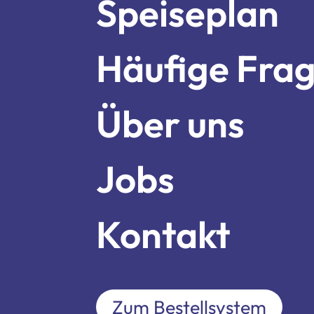
Über un
Speiseplan
Häufige Fra
Jobs
Über uns
Kontakt
Jobs
Kontakt
Zum Bestellsystem
Zum Bestellsystem