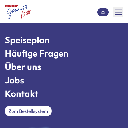
Inhalt überspringen
Speiseplan
Speiseplan
Häufige Fragen
Häufige Fragen
Über uns
Über uns
Jobs
Jobs
Kontakt
Kontakt
Zum Bestellsystem