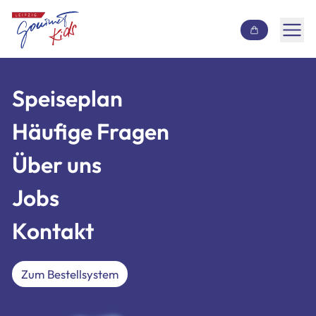
Inhalt überspringen
Speiseplan
Speiseplan
Häufige Fragen
Häufige Fragen
Über uns
Über uns
Jobs
Jobs
Kontakt
Kontakt
Zum Bestellsystem