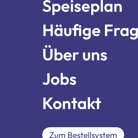
Über un
Speiseplan
Häufige Fra
Jobs
Über uns
Kontakt
Jobs
Kontakt
Zum Bestellsystem
Zum Bestellsystem