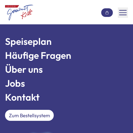
Inhalt überspringen
Speiseplan
Speiseplan
Häufige Fragen
Häufige Fragen
Über uns
Über uns
Jobs
Jobs
Kontakt
Kontakt
Zum Bestellsystem