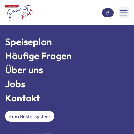
Inhalt überspringen
Speiseplan
Speiseplan
Häufige Fragen
Häufige Fragen
Über uns
Über uns
Jobs
Jobs
Kontakt
Kontakt
Zum Bestellsystem