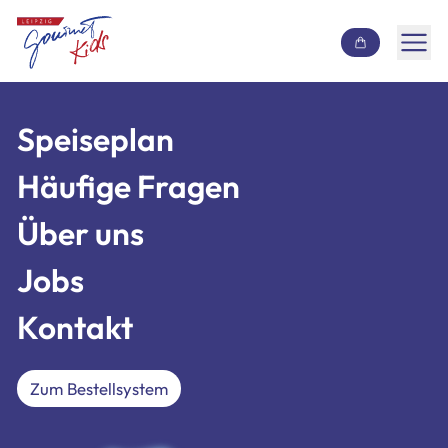
Inhalt überspringen
Speiseplan
Speiseplan
Häufige Fragen
Häufige Fragen
Über uns
Über uns
Jobs
Jobs
Kontakt
Kontakt
Zum Bestellsystem