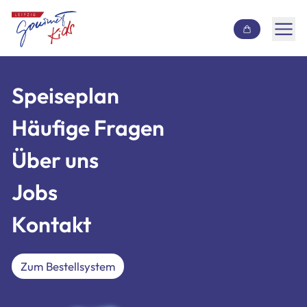
Inhalt überspringen
Speiseplan
Speiseplan
Häufige Fragen
Häufige Fragen
Über uns
Über uns
Jobs
Jobs
Kontakt
Kontakt
Zum Bestellsystem