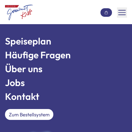
Inhalt überspringen
Speiseplan
Speiseplan
Häufige Fragen
Häufige Fragen
Über uns
Über uns
Jobs
Jobs
Kontakt
Kontakt
Zum Bestellsystem