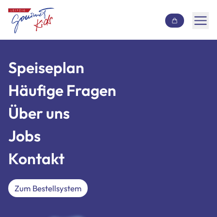
Inhalt überspringen
Speiseplan
Speiseplan
Häufige Fragen
Häufige Fragen
Über uns
Über uns
Jobs
Jobs
Kontakt
Kontakt
Zum Bestellsystem