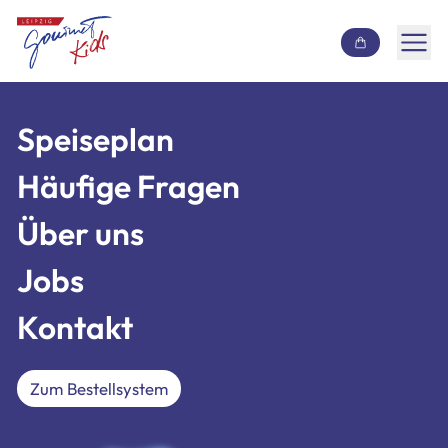
Inhalt überspringen
Speiseplan
Speiseplan
Häufige Fragen
Häufige Fragen
Über uns
Über uns
Jobs
Jobs
Kontakt
Kontakt
Zum Bestellsystem