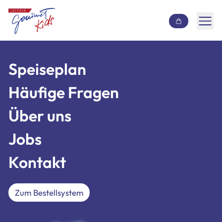
Inhalt überspringen
Speiseplan
Speiseplan
Häufige Fragen
Häufige Fragen
Über uns
Über uns
Jobs
Jobs
Kontakt
Kontakt
Zum Bestellsystem